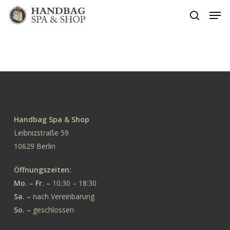
Skip
Men
to
search
Close
main
Menu
content
Handbag Spa & Shop
Leibnizstraße 59
10629 Berlin
Öffnungszeiten:
Mo. – Fr. –
10:30 – 18:30
Sa. –
nach Vereinbarung
So. –
geschlossen